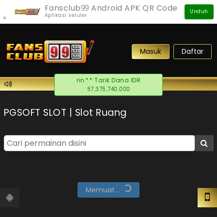
Fansclub99 Android APK QR Code
Unduh
Aplikasi seluler
×
Masuk
Daftar
PGSOFT SLOT | Slot Ruang
Memuat...