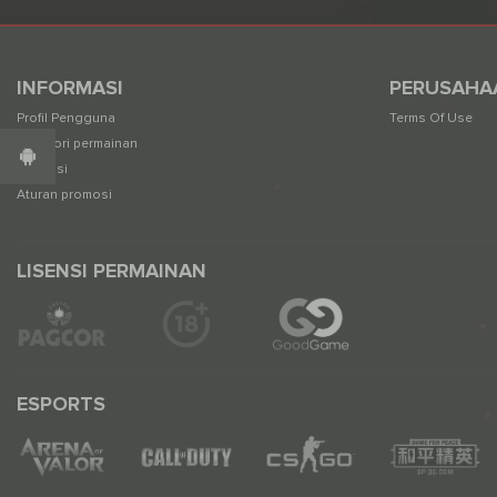
INFORMASI
PERUSAHA
Profil Pengguna
Terms Of Use
Kategori permainan
Promosi
Aturan promosi
LISENSI PERMAINAN
ESPORTS