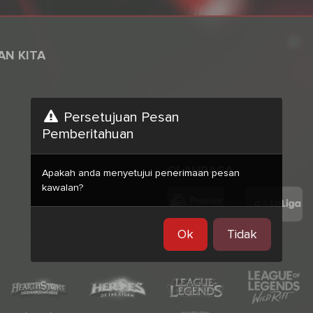
AN KITA
Persetujuan Pesan
Pemberitahuan
OLAHRAGA
Apakah anda menyetujui penerimaan pesan
kawalan?
Ok
Tidak