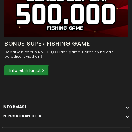
BONUS SUPER FISHING GAME
Dapatkan bonus Rp. 500,000 dari game lucky fishing dan
paradise leviathan!
Info lebih lanjut
INFORMASI
PERUSAHAAN KITA