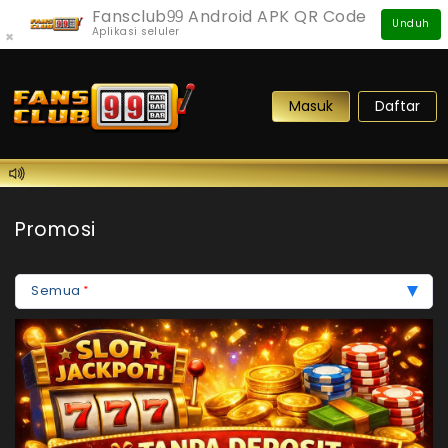
Fansclub99 Android APK QR Code
Unduh
Aplikasi seluler
×
Masuk
Daftar
Promosi
Semua