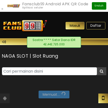
Fansclub99 Android APK QR Code
Unduh
Aplikasi seluler
×
Masuk
Daftar
Sastra**** Setor Dana IDR
42,442,725.000
NAGA SLOT | Slot Ruang
Memuat...