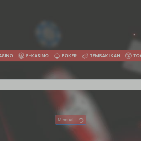
KASINO
E-KASINO
POKER
TEMBAK IKAN
TO
Memuat...