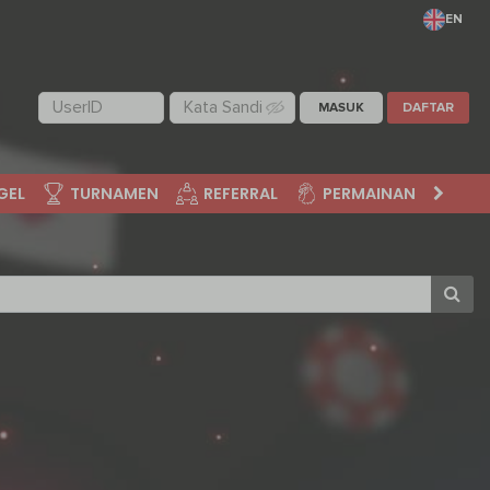
Selamat Datang d
EN
MASUK
DAFTAR
GEL
TURNAMEN
REFERRAL
PERMAINAN