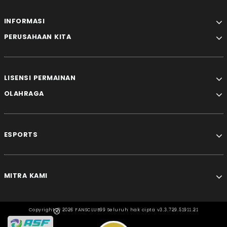
INFORMASI
PERUSAHAAN KITA
LISENSI PERMAINAN
OLAHRAGA
ESPORTS
MITRA KAMI
Copyright ©
2026 FANSCLUB99 Seluruh hak cipta v3.3.729.51911.21