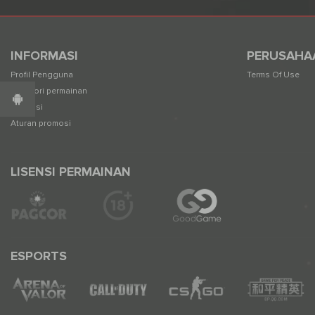
INFORMASI
PERUSAHA
Profil Pengguna
Terms Of Use
Kategori permainan
Promosi
Aturan promosi
LISENSI PERMAINAN
ESPORTS