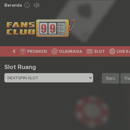
Beranda
PROMOSI
OLAHRAGA
SLOT
LIVE 
Slot Ruang
Baru
Pa