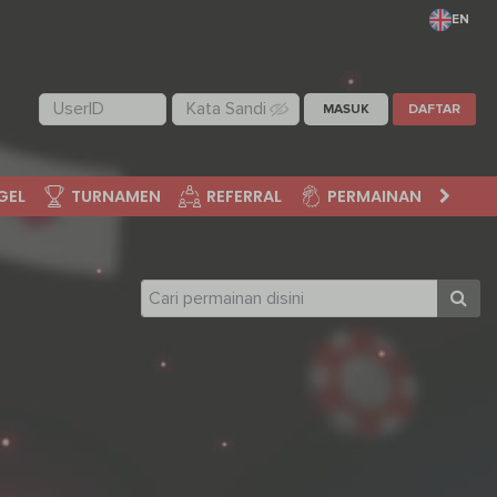
Selamat Datang 
EN
MASUK
DAFTAR
GEL
TURNAMEN
REFERRAL
PERMAINAN