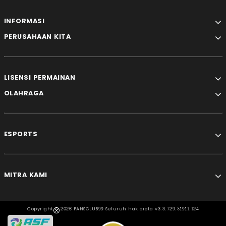
INFORMASI
PERUSAHAAN KITA
LISENSI PERMAINAN
OLAHRAGA
ESPORTS
MITRA KAMI
Copyright ©
2026 FANSCLUB99 Seluruh hak cipta v3.3.729.51911.124