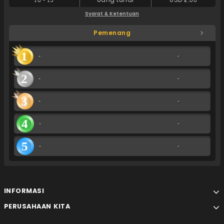
10
-
15
Uang tunai
USD 2.00
Syarat & Ketentuan
Pemenang
1
-
-
2
-
-
3
-
-
4
-
-
5
-
-
INFORMASI
PERUSAHAAN KITA