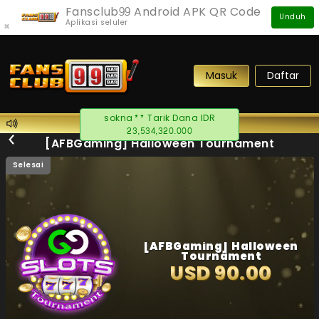
Fansclub99 Android APK QR Code
Unduh
Aplikasi seluler
×
Masuk
Daftar
[AFBGaming] Halloween Tournament
Selesai
[AFBGaming] Halloween
Tournament
USD 90.00