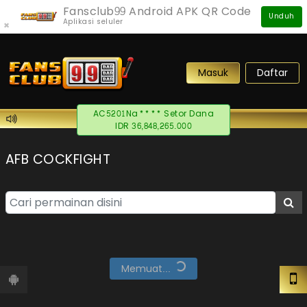
Fansclub99 Android APK QR Code
Unduh
Aplikasi seluler
×
Masuk
Daftar
AC5201Na**** Setor Dana
IDR 36,848,265.000
AFB COCKFIGHT
Memuat...